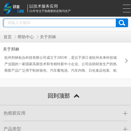
以技术服务应用
21年专注于热熔胶的定制与生产
首页
帮助中心
关于邦林
关于邦林
杭州邦林粘合科技有限公司成立于2005年，是位于浙江省杭州未来科技城
产业园的一家国家高新技术和专精特新中小企业。公司自助研发生产的热
熔胶产品广泛用于鞋材箱包、汽车蓄电池、汽车内饰、日化食品包装、粘
扣带、标签胶带、医疗用品、家居日用品、物流速递等多种行业。服务
4000家以上客户，客户遍及23个省，343个城市，产品出口东南亚、中东
等国家。公司拥有完善的产品研发、质量监控、安全生产、员工服务和售
回到顶部
后服务管理体系。公司先后引入了SAP车间一体化软件D-WORK、
CRM、云条码、氚云、爱数等数字化管理软件助力企业构架战略型管理
体系。 公司建立了一支具有专业应用研发能力的技术团队。研发中心面
热熔胶应用
积达500多平方，从美国进口了先进研发测试仪器一一大流变仪，并聘请
行业资深专家留美博士作企业培训辅导，公司重视科技创新，不断提升自
主品牌“邦林”的市场影响力，并为实现客户的价值不断努力!
产品类型