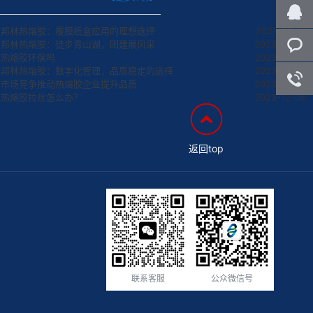
百度客
邦林热熔胶：覆膜纸盒应用的理想选择
2023-12-10
服
邦林热熔胶：徒步青山湖，团建展风采
2023-12-06
在线咨
热熔胶环保吗
2023-12-06
邦林热熔胶：数字化管理，品质稳定的选择
2023-12-06
询
客服咨
市场竞争推动热熔胶企业提升品质
2023-12-04
热熔胶拉丝怎么办？
2023-12-06
询
返回top
联系客服
公众微信号