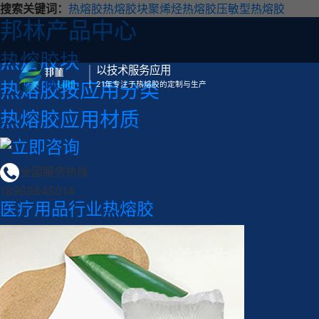
搜索关键词：
热熔胶
热熔胶块
聚烯烃热熔胶
压敏型热熔胶
邦林产品中心
热熔胶块
以技术服务应用
热熔胶按应用分类
21年专注于热熔胶的定制与生产
热熔胶应用材质
全国服务热线
18989845014
医疗用品行业热熔胶