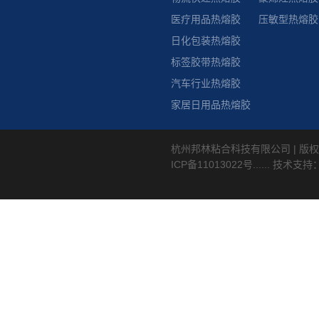
医疗用品热熔胶
压敏型热熔胶
日化包装热熔胶
标签胶带热熔胶
汽车行业热熔胶
家居日用品热熔胶
杭州邦林粘合科技有限公司 | 版权
ICP备11013022号
...... 技术