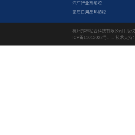
汽车行业热熔胶
家居日用品热熔胶
杭州邦林粘合科技有限公司 | 版权
ICP备11013022号
...... 技术