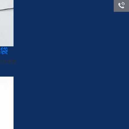
询
客服咨
询
袋
型快递袋