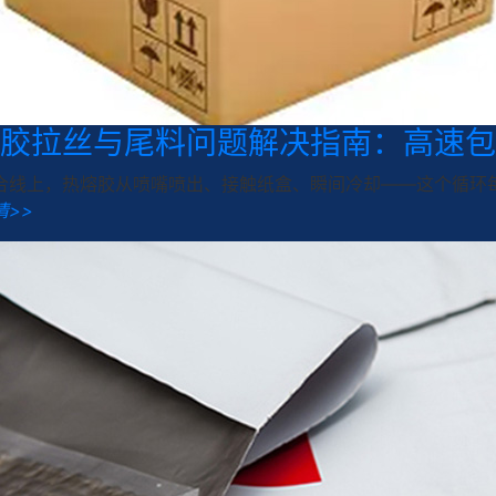
胶拉丝与尾料问题解决指南：高速包
合线上，热熔胶从喷嘴喷出、接触纸盒、瞬间冷却——这个循环每
情>>