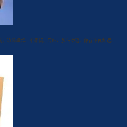
。边缘翘起、不柔韧、异味、胶粘渗透、储存不良和运...