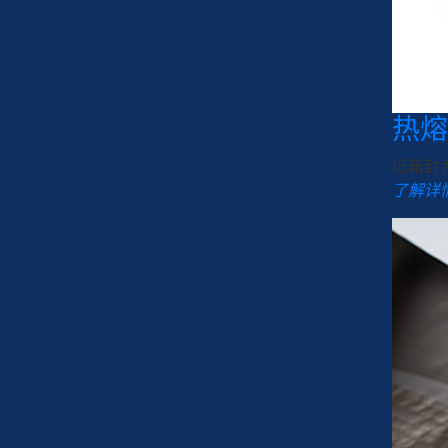
热熔
纸箱封
了解详